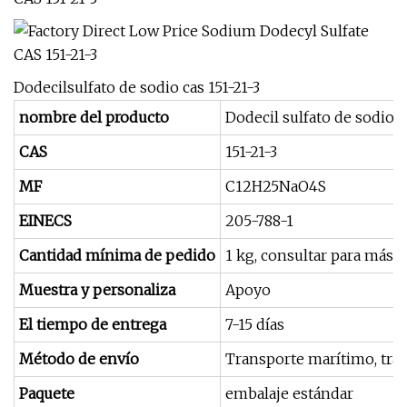
Dodecilsulfato de sodio cas 151-21-3
nombre del producto
Dodecil sulfato de sodio
CAS
151-21-3
MF
C12H25NaO4S
EINECS
205-788-1
Cantidad mínima de pedido
1 kg, consultar para más d
Muestra y personaliza
Apoyo
El tiempo de entrega
7-15 días
Método de envío
Transporte marítimo, tran
Paquete
embalaje estándar