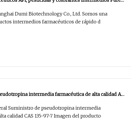
éuticos API, pesticidas y colorantes intermedios Pureza
mida DCDA CAS 461
anghai Dumi Biotechnology Co., Ltd. Somos una
ctos intermedios farmacéuticos de rápido d
eudotropina intermedia farmacéutica de alta calidad API
ral Suministro de pseudotropina intermedia
alta calidad CAS 135-97-7 Imagen del producto