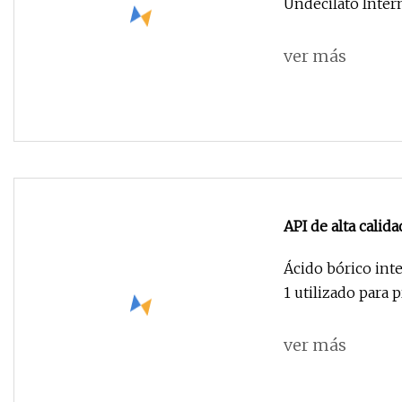
Undecilato Inter
ver más
API de alta cali
1113
Ácido bórico int
1 utilizado para
ver más