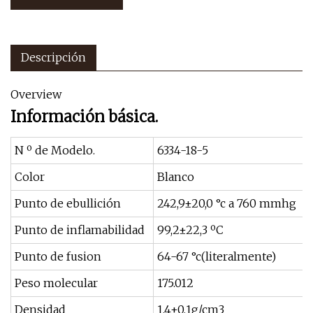
Descripción
Overview
Información básica.
N º de Modelo.
6334-18-5
Color
Blanco
Punto de ebullición
242,9±20,0 °c a 760 mmhg
Punto de inflamabilidad
99,2±22,3 ºC
Punto de fusion
64-67 °c(literalmente)
Peso molecular
175.012
Densidad
1,4±0,1g/cm3