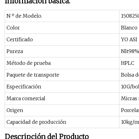
Información básica.
N º de Modelo.
1508250
Color
Blanco
Certificado
YO ASI
Pureza
Nlt98
Método de prueba
HPLC
Paquete de transporte
Bolsa d
Especificación
10G/bol
Marca comercial
Micras 
Origen
Porcel
Capacidad de producción
10kg/m
Descripción del Producto