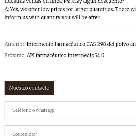
nuestras ventas en línea. P4: ¿Hay algún descuento?
A: Yes, we offer low prices for larger quantities. There w
inform us with quantity you will be after.
Anterior:
Intermedio farmacéutico CAS 298 del polvo an
Próximo:
API farmacéutico intermedio5413
Nuestro contacto