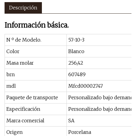
Descripción
Información básica.
N º de Modelo.
57-10-3
Color
Blanco
Masa molar
256,42
brn
607489
mdl
Mfcd00002747
Paquete de transporte
Personalizado bajo demanda
Especificación
Personalizado bajo demanda
Marca comercial
SA
Origen
Porcelana