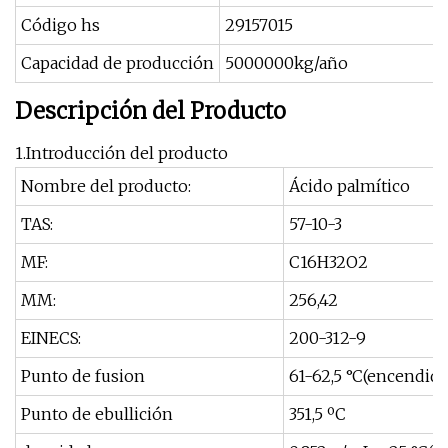
Código hs
29157015
Capacidad de producción
5000000kg/año
Descripción del Producto
1.Introducción del producto
Nombre del producto:
Ácido palmítico
TAS:
57-10-3
MF:
C16H32O2
MM:
256,42
EINECS:
200-312-9
Punto de fusion
61-62,5 °C(encendido
Punto de ebullición
351,5 ºC