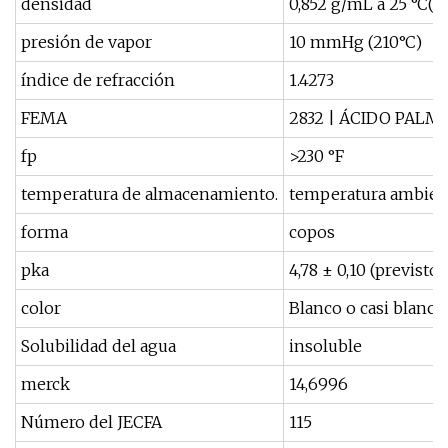
densidad
0,852 g/mL a 25 °C(lit
presión de vapor
10 mmHg (210°C)
índice de refracción
1.4273
FEMA
2832 | ÁCIDO PALM
fp
>230 °F
temperatura de almacenamiento.
temperatura ambien
forma
copos
pka
4,78 ± 0,10 (previsto)
color
Blanco o casi blanco
Solubilidad del agua
insoluble
merck
14,6996
Número del JECFA
115