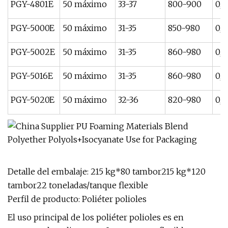
PGY-4801E
50 máximo
33-37
800-900
0,0
PGY-5000E
50 máximo
31-35
850-980
0,1
PGY-5002E
50 máximo
31-35
860-980
0,0
PGY-5016E
50 máximo
31-35
860-980
0,0
PGY-5020E
50 máximo
32-36
820-980
0,0
Detalle del embalaje: 215 kg*80 tambor215 kg*120
tambor22 toneladas/tanque flexible
Perfil de producto: Poliéter polioles
El uso principal de los poliéter polioles es en