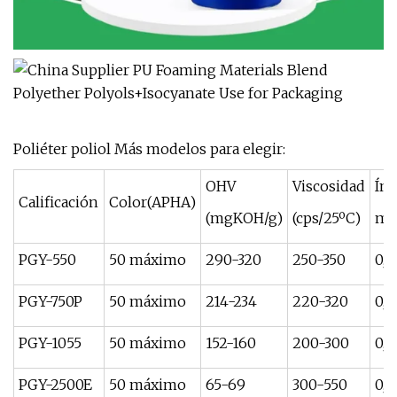
Poliéter poliol Más modelos para elegir:
OHV
Viscosidad
Índ
Calificación
Color(APHA)
(mgKOH/g)
(cps/25ºC)
mg
PGY-550
50 máximo
290-320
250-350
0,1
PGY-750P
50 máximo
214-234
220-320
0,1
PGY-1055
50 máximo
152-160
200-300
0,1
PGY-2500E
50 máximo
65-69
300-550
0,1